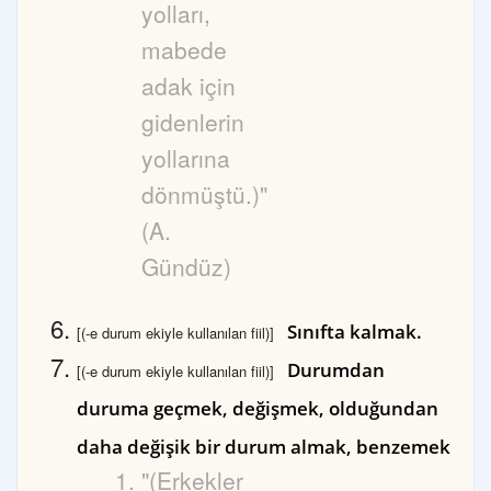
yolları,
mabede
adak için
gidenlerin
yollarına
dönmüştü.)"
(A.
Gündüz)
Sınıfta kalmak.
[(-e durum ekiyle kullanılan fiil)]
Durumdan
[(-e durum ekiyle kullanılan fiil)]
duruma geçmek, değişmek, olduğundan
daha değişik bir durum almak, benzemek
"(Erkekler