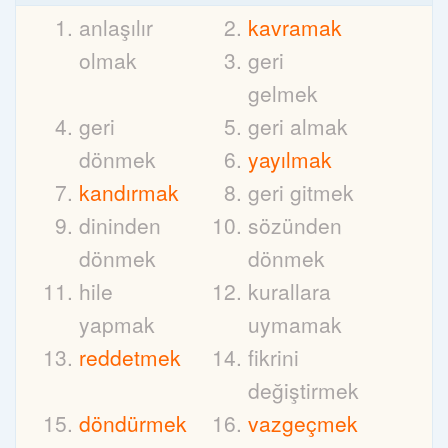
anlaşılır
kavramak
olmak
geri
gelmek
geri
geri almak
dönmek
yayılmak
kandırmak
geri gitmek
dininden
sözünden
dönmek
dönmek
hile
kurallara
yapmak
uymamak
reddetmek
fikrini
değiştirmek
döndürmek
vazgeçmek