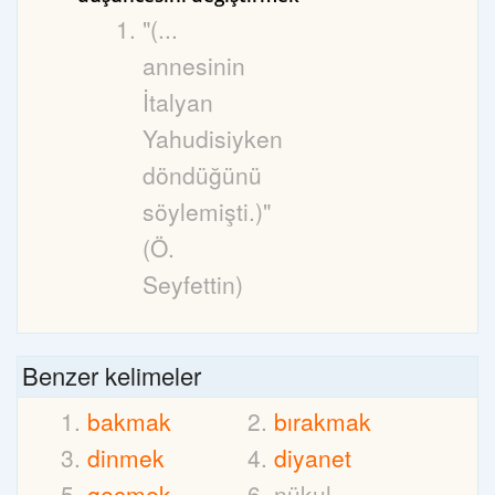
"(...
annesinin
İtalyan
Yahudisiyken
döndüğünü
söylemişti.)"
(Ö.
Seyfettin)
Benzer kelimeler
bakmak
bırakmak
dinmek
diyanet
geçmek
nükul