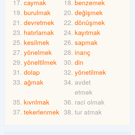
caymak
benzemek
burulmak
değişmek
devretmek
dönüşmek
hatırlamak
kayıtmak
kesilmek
sapmak
yönelmek
inanç
yöneltilmek
din
dolap
yönetilmek
ağmak
avdet
etmek
kıvrılmak
raci olmak
tekerlenmek
tur atmak