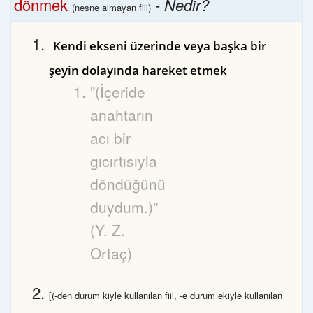
dönmek
-
Nedir?
(nesne almayan fiil)
Kendi ekseni üzerinde veya başka bir
şeyin dolayında hareket etmek
"(İçeride
anahtarın
acı bir
gıcırtısıyla
döndüğünü
duydum.)"
(Y. Z.
Ortaç)
[(-den durum kiyle kullanılan fiil, -e durum ekiyle kullanılan