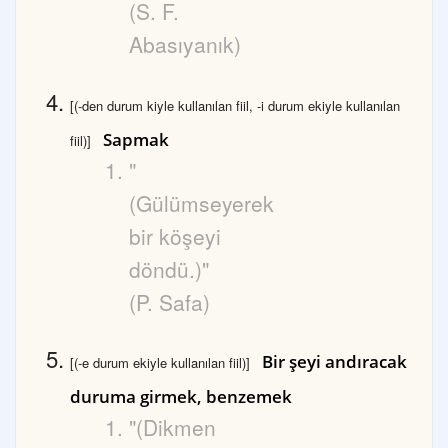
(S. F.
Abasıyanık)
[(-den durum kiyle kullanılan fiil, -i durum ekiyle kullanılan
Sapmak
fiil)]
"
(Gülümseyerek
bir köşeyi
döndü.)"
(P. Safa)
Bir şeyi andıracak
[(-e durum ekiyle kullanılan fiil)]
duruma girmek, benzemek
"(Dikmen