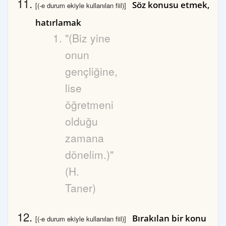
Söz konusu etmek,
[(-e durum ekiyle kullanılan fiil)]
hatırlamak
"(Biz yine
onun
gençliğine,
lise
öğretmeni
olduğu
zamana
dönelim.)"
(H.
Taner)
Bırakılan bir konu
[(-e durum ekiyle kullanılan fiil)]