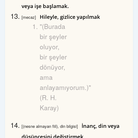
veya işe başlamak.
Hileyle, gizlice yapılmak
[mecaz]
"(Burada
bir şeyler
oluyor,
bir şeyler
dönüyor,
ama
anlayamıyorum.)"
(R. H.
Karay)
İnanç, din veya
[(nesne almayan fiil), din bilgisi]
düşüncesini değiştirmek