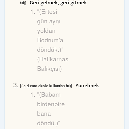
Geri gelmek, geri gitmek
fiil)]
"(Ertesi
gün aynı
yoldan
Bodrum'a
döndük.)"
(Halikarnas
Balıkçısı)
Yönelmek
[(-e durum ekiyle kullanılan fiil)]
"(Babam
birdenbire
bana
döndü.)"