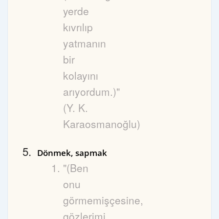
yerde
kıvrılıp
yatmanın
bir
kolayını
arıyordum.)"
(Y. K.
Karaosmanoğlu)
Dönmek, sapmak
"(Ben
onu
görmemişçesine,
gözlerimi