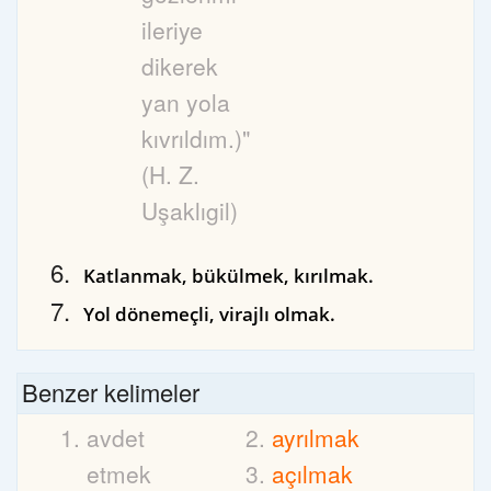
ileriye
dikerek
yan yola
kıvrıldım.)"
(H. Z.
Uşaklıgil)
Katlanmak, bükülmek, kırılmak.
Yol dönemeçli, virajlı olmak.
Benzer kelimeler
avdet
ayrılmak
etmek
açılmak