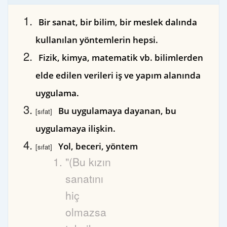
Bir sanat, bir bilim, bir meslek dalında
kullanılan yöntemlerin hepsi.
Fizik, kimya, matematik vb. bilimlerden
elde edilen verileri iş ve yapım alanında
uygulama.
Bu uygulamaya dayanan, bu
[sıfat]
uygulamaya ilişkin.
Yol, beceri, yöntem
[sıfat]
"(Bu kızın
sanatını
hiç
olmazsa