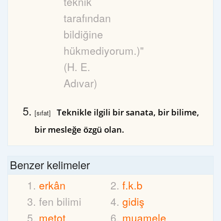
teknik
tarafından
bildiğine
hükmediyorum.)"
(H. E.
Adıvar)
Teknikle ilgili bir sanata, bir bilime,
[sıfat]
bir mesleğe özgü olan.
Benzer kelimeler
erkân
f.k.b
fen bilimi
gidiş
metot
muamele