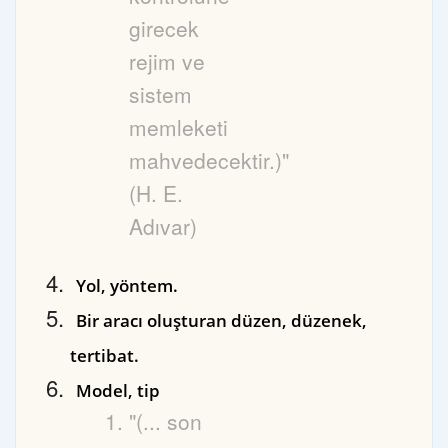
girecek
rejim ve
sistem
memleketi
mahvedecektir.)"
(H. E.
Adıvar)
Yol, yöntem.
Bir aracı oluşturan düzen, düzenek,
tertibat.
Model, tip
"(... son