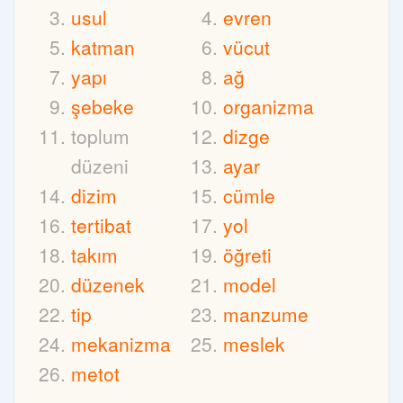
usul
evren
katman
vücut
yapı
ağ
şebeke
organizma
toplum
dizge
düzeni
ayar
dizim
cümle
tertibat
yol
takım
öğreti
düzenek
model
tip
manzume
mekanizma
meslek
metot