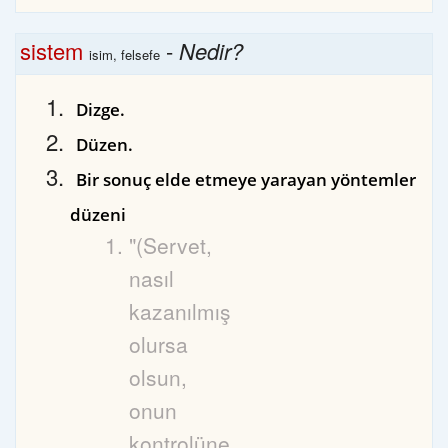
sistem
-
Nedir?
isim, felsefe
Dizge.
Düzen.
Bir sonuç elde etmeye yarayan yöntemler
düzeni
"(Servet,
nasıl
kazanılmış
olursa
olsun,
onun
kontrolüne