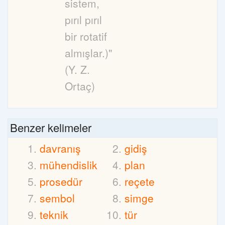
sistem,
pırıl pırıl
bir rotatif
almışlar.)"
(Y. Z.
Ortaç)
Benzer kelimeler
davranış
gidiş
mühendislik
plan
prosedür
reçete
sembol
simge
teknik
tür