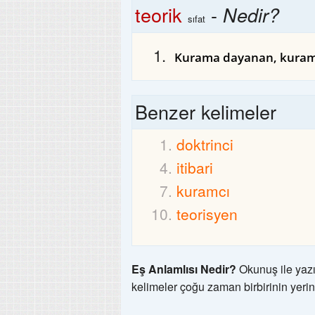
teorik
-
Nedir?
sıfat
Kurama dayanan, kurams
Benzer kelimeler
doktrinci
itibari
kuramcı
teorisyen
Eş Anlamlısı Nedir?
Okunuş ile yazı
kelimeler çoğu zaman birbirinin yerin