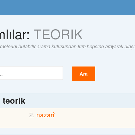
lılar:
TEORIK
imelerini bulabilir arama kutusundan tüm hepsine arayarak ulaşab
Ara
ı
teorik
nazarî