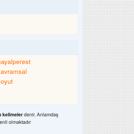
hayalperest
kavramsal
soyut
ı kelimeler
denir. Anlamdaş
enli olmaktadır