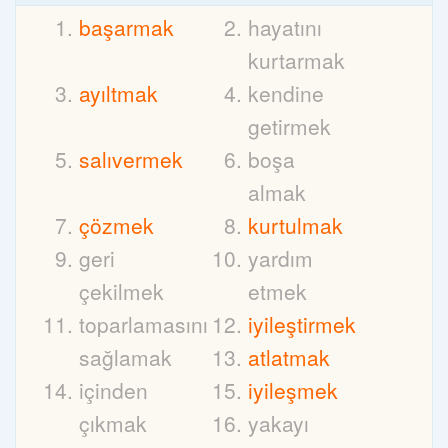
başarmak
hayatını
kurtarmak
ayıltmak
kendine
getirmek
salıvermek
boşa
almak
çözmek
kurtulmak
geri
yardım
çekilmek
etmek
toparlamasını
iyileştirmek
sağlamak
atlatmak
içinden
iyileşmek
çıkmak
yakayı