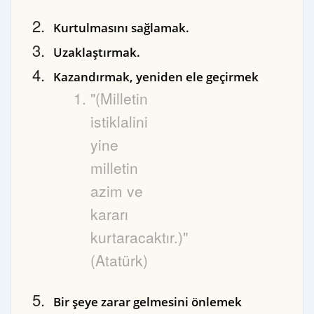
Kurtulmasını sağlamak.
Uzaklaştırmak.
Kazandırmak, yeniden ele geçirmek
"(Milletin
istiklalini
yine
milletin
azim ve
kararı
kurtaracaktır.)"
(Atatürk)
Bir şeye zarar gelmesini önlemek