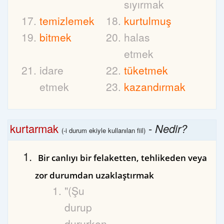
sıyırmak
temizlemek
kurtulmuş
bitmek
halas
etmek
idare
tüketmek
etmek
kazandırmak
kurtarmak
-
Nedir?
(-i durum ekiyle kullanılan fiil)
Bir canlıyı bir felaketten, tehlikeden veya
zor durumdan uzaklaştırmak
"(Şu
durup
dururken