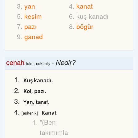
yan
kanat
kesim
kuş kanadı
pazı
bögür
ganad
cenah
-
Nedir?
isim, eskimiş
Kuş kanadı.
Kol, pazı.
Yan, taraf.
Kanat
[askerlik]
"(Ben
takımımla