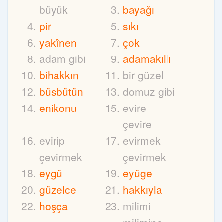
büyük
bayağı
pir
sıkı
yakînen
çok
adam gibi
adamakıllı
bihakkın
bir güzel
büsbütün
domuz gibi
enikonu
evire
çevire
evirip
evirmek
çevirmek
çevirmek
eygü
eyüge
güzelce
hakkıyla
hoşça
milimi