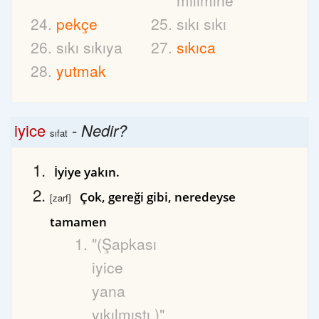
milimine
pekçe
sıkı sıkı
sıkı sıkıya
sıkıca
yutmak
iyice
-
Nedir?
sıfat
İyiye yakın.
Çok, gereği gibi, neredeyse
[zarf]
tamamen
"(Şapkası
iyice
yana
yıkılmıştı.)"