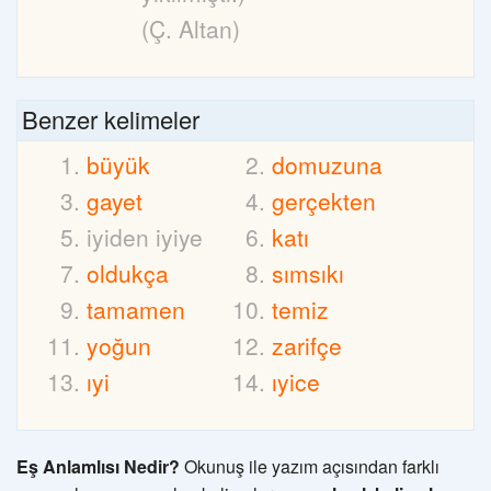
(Ç. Altan)
Benzer kelimeler
büyük
domuzuna
gayet
gerçekten
iyiden iyiye
katı
oldukça
sımsıkı
tamamen
temiz
yoğun
zarifçe
ıyi
ıyice
Eş Anlamlısı Nedir?
Okunuş ile yazım açısından farklı