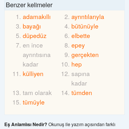
Benzer kelimeler
adamakıllı
ayrıntılarıyla
bayağı
bütünüyle
düpedüz
elbette
en ince
epey
ayrıntısına
gerçekten
kadar
hep
külliyen
sapına
kadar
tam olarak
tümden
tümüyle
Eş Anlamlısı Nedir?
Okunuş ile yazım açısından farklı