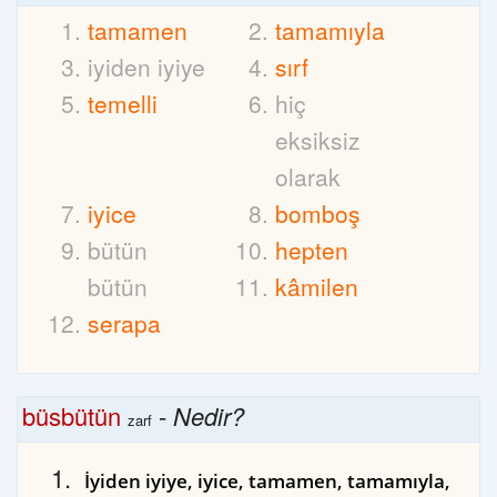
tamamen
tamamıyla
iyiden iyiye
sırf
temelli
hiç
eksiksiz
olarak
iyice
bomboş
bütün
hepten
bütün
kâmilen
serapa
büsbütün
-
Nedir?
zarf
İyiden iyiye, iyice, tamamen, tamamıyla,