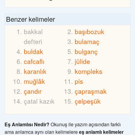
Benzer kelimeler
bakkal
başıbozuk
defteri
bulamaç
buldak
bulganç
cafcaflı
jülide
karanlık
kompleks
muğlâk
pis
çandır
çapraşmak
çatal kazık
çelpeşük
Eş Anlamlısı Nedir?
Okunuş ile yazım açısından farklı
ama anlamca aynı olan kelimelere
eş anlamlı kelimeler