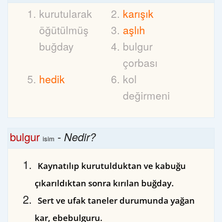
kurutularak
karışık
öğütülmüş
aşlıh
buğday
bulgur
çorbası
hedik
kol
değirmeni
bulgur
-
Nedir?
isim
Kaynatılıp kurutulduktan ve kabuğu
çıkarıldıktan sonra kırılan buğday.
Sert ve ufak taneler durumunda yağan
kar, ebebulguru.