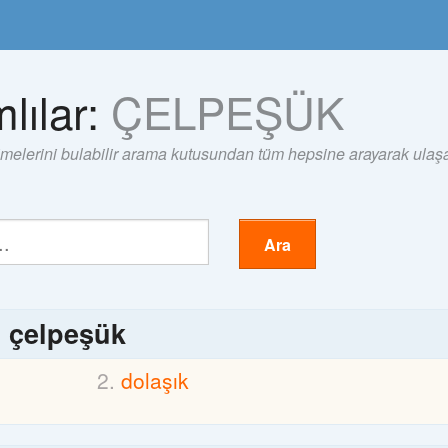
lılar:
ÇELPEŞÜK
imelerini bulabilir arama kutusundan tüm hepsine arayarak ulaşab
Ara
ı
çelpeşük
dolaşık