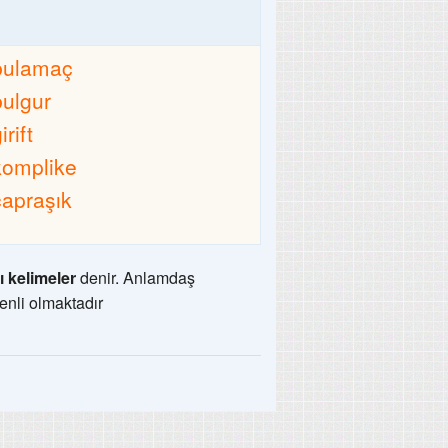
bulamaç
bulgur
irift
komplike
çapraşık
ı kelimeler
denir. Anlamdaş
enli olmaktadır