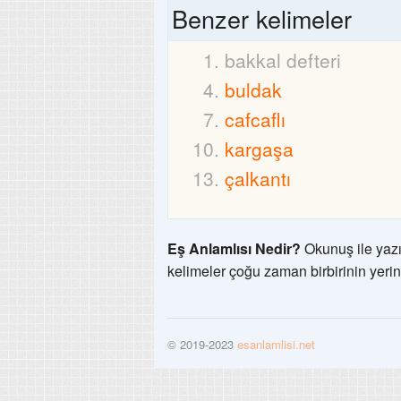
Benzer kelimeler
bakkal defteri
buldak
cafcaflı
kargaşa
çalkantı
Eş Anlamlısı Nedir?
Okunuş ile yazı
kelimeler çoğu zaman birbirinin yerin
© 2019-2023
esanlamlisi.net