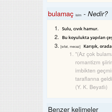
bulamaç
-
Nedir?
isim
Sulu, cıvık hamur.
Bu koyulukta yapılan çe
Karışık, orad
[sıfat, mecaz]
"(Az çok bulam
romantizm şiiri
imbikten geçmi
taraflarına geld
(Y. K. Beyatlı)
Benzer kelimeler