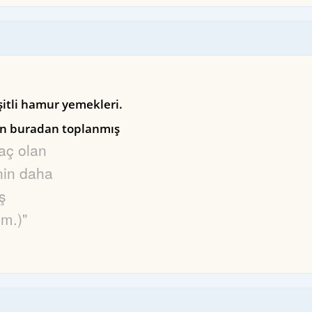
şitli hamur yemekleri.
an buradan toplanmış
aç olan
nin daha
ş
im.)"