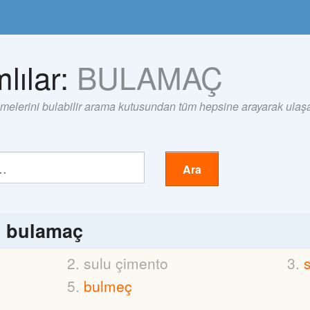
lılar:
BULAMAÇ
imelerini bulabilir arama kutusundan tüm hepsine arayarak ulaşab
Ara
ı
bulamaç
sulu çimento
bulmeç