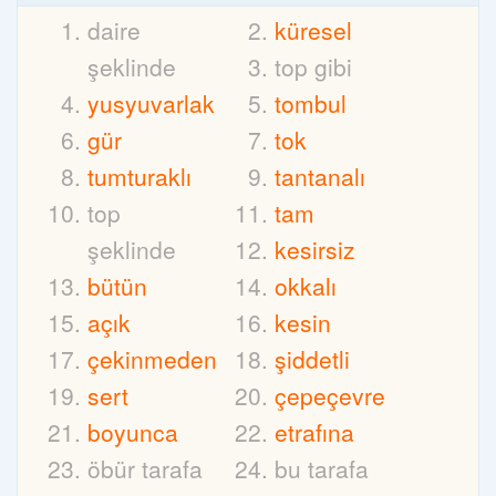
daire
küresel
şeklinde
top gibi
yusyuvarlak
tombul
gür
tok
tumturaklı
tantanalı
top
tam
şeklinde
kesirsiz
bütün
okkalı
açık
kesin
çekinmeden
şiddetli
sert
çepeçevre
boyunca
etrafına
öbür tarafa
bu tarafa