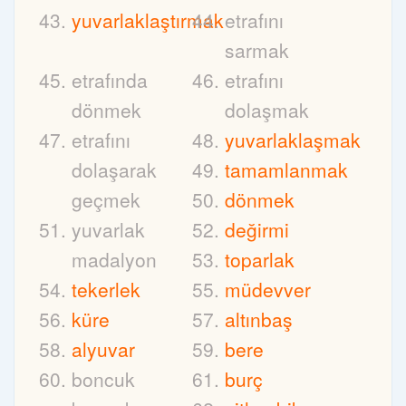
yuvarlaklaştırmak
etrafını
sarmak
etrafında
etrafını
dönmek
dolaşmak
etrafını
yuvarlaklaşmak
dolaşarak
tamamlanmak
geçmek
dönmek
yuvarlak
değirmi
madalyon
toparlak
tekerlek
müdevver
küre
altınbaş
alyuvar
bere
boncuk
burç