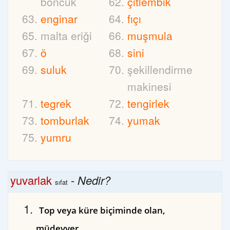
boncuk
çitlembik
enginar
fıçı
malta eriği
muşmula
ö
sini
suluk
şekillendirme
makinesi
tegrek
tengirlek
tomburlak
yumak
yumru
yuvarlak
-
Nedir?
sıfat
Top veya küre biçiminde olan,
müdevver.