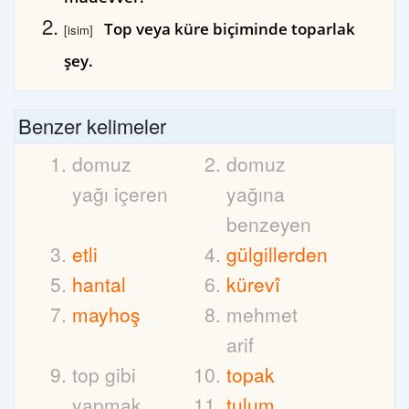
Top veya küre biçiminde toparlak
[isim]
şey.
Benzer kelimeler
domuz
domuz
yağı içeren
yağına
benzeyen
etli
gülgillerden
hantal
kürevî
mayhoş
mehmet
arif
top gibi
topak
yapmak
tulum