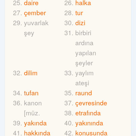
daire
halka
çember
tur
yuvarlak
dizi
şey
birbiri
ardına
yapılan
şeyler
dilim
yaylım
ateşi
tufan
raund
kanon
çevresinde
[müz.
etrafında
yakında
yakınında
hakkında
konusunda