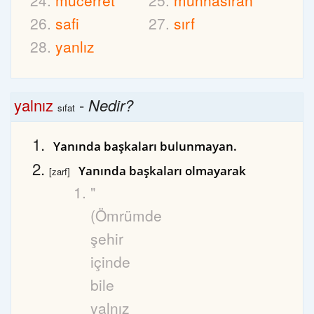
mücerret
münhasıran
safi
sırf
yanlız
yalnız
-
Nedir?
sıfat
Yanında başkaları bulunmayan.
Yanında başkaları olmayarak
[zarf]
"
(Ömrümde
şehir
içinde
bile
yalnız