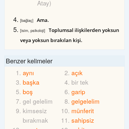
Atay)
Ama.
[bağlaç]
Toplumsal ilişkilerden yoksun
[isim, psikoloji]
veya yoksun bırakılan kişi.
Benzer kelimeler
aynı
açık
başka
bir tek
boş
garip
gel gelelim
gelgelelim
kimsesiz
münferit
bırakmak
sahipsiz