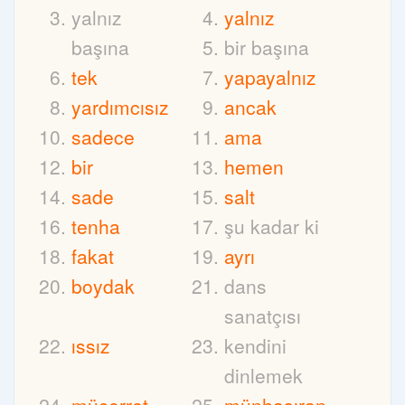
yalnız
yalnız
başına
bir başına
tek
yapayalnız
yardımcısız
ancak
sadece
ama
bir
hemen
sade
salt
tenha
şu kadar ki
fakat
ayrı
boydak
dans
sanatçısı
ıssız
kendini
dinlemek