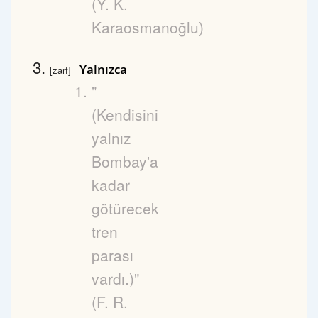
(Y. K.
Karaosmanoğlu)
Yalnızca
[zarf]
"
(Kendisini
yalnız
Bombay'a
kadar
götürecek
tren
parası
vardı.)"
(F. R.