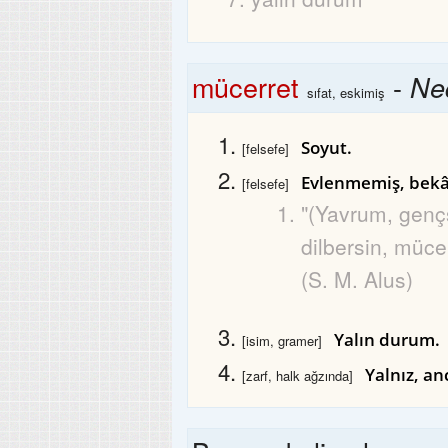
mücerret
-
Ne
sıfat, eskimiş
Soyut.
[felsefe]
Evlenmemiş, bekâ
[felsefe]
"(Yavrum, genç
dilbersin, mücer
(S. M. Alus)
Yalın durum.
[isim, gramer]
Yalnız, an
[zarf, halk ağzında]