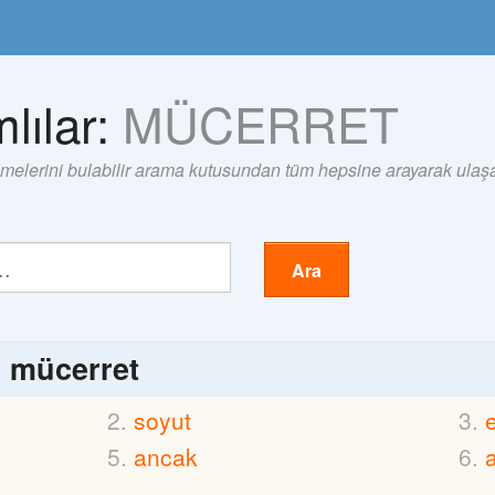
lılar:
MÜCERRET
imelerini bulabilir arama kutusundan tüm hepsine arayarak ulaşab
Ara
ı
mücerret
soyut
ancak