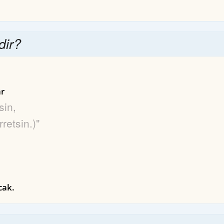
dir?
r
sin,
retsin.)"
cak.