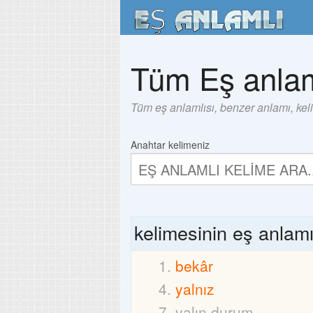
Tüm Eş anlam
Tüm eş anlamlısı, benzer anlamı, kel
Anahtar kelimeniz
kelimesinin eş anlam
bekâr
yalnız
yalın durum