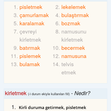
pisletmek
lekelemek
çamurlamak
bulaştırmak
karalamak
bozmak
çevreyi
namusunu
kirletmek
kirletmek
batırmak
becermek
pislemek
namusuna
bulamak
telvis
etmek
kirletmek
-
Nedir?
(-i durum ekiyle kullanılan fiil)
Kirli duruma getirmek, pisletmek