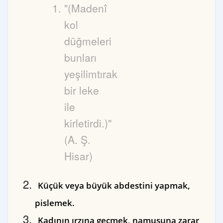
"(Madenî
kol
düğmeleri
bunları
yeşilimtırak
bir leke
ile
kirletirdi.)"
(A. Ş.
Hisar)
Küçük veya büyük abdestini yapmak,
pislemek.
Kadının ırzına geçmek, namusuna zarar