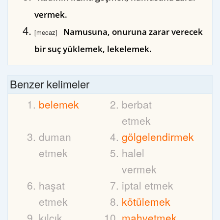
vermek.
Namusuna, onuruna zarar verecek
[mecaz]
bir suç yüklemek, lekelemek.
Benzer kelimeler
belemek
berbat
etmek
duman
gölgelendirmek
etmek
halel
vermek
haşat
iptal etmek
etmek
kötülemek
kılçık
mahvetmek