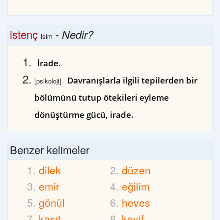
istenç
-
Nedir?
isim
İrade.
Davranışlarla ilgili tepilerden bir
[psikoloji]
bölümünü tutup ötekileri eyleme
dönüştürme gücü, irade.
Benzer kelimeler
dilek
düzen
emir
eğilim
gönül
heves
kasıt
keyif