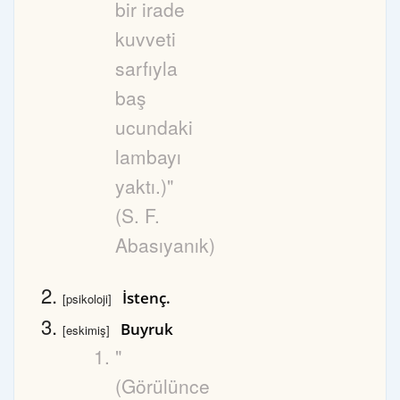
bir irade
kuvveti
sarfıyla
baş
ucundaki
lambayı
yaktı.)"
(S. F.
Abasıyanık)
İstenç.
[psikoloji]
Buyruk
[eskimiş]
"
(Görülünce