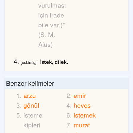
vurulması
için irade
bile var.)"
(S. M.
Alus)
İstek, dilek.
[eskimiş]
Benzer kelimeler
arzu
emir
gönül
heves
isteme
istemek
kipleri
murat