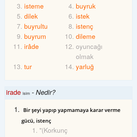
isteme
buyruk
dilek
istek
buyrultu
istenç
buyrum
dileme
irâde
oyuncağı
olmak
tur
yarluğ
irade
-
Nedir?
isim
Bir şeyi yapıp yapmamaya karar verme
gücü, istenç
"(Korkunç