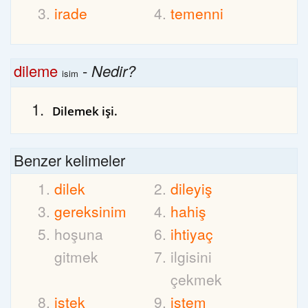
irade
temenni
dileme
-
Nedir?
isim
Dilemek işi.
Benzer kelimeler
dilek
dileyiş
gereksinim
hahiş
hoşuna
ihtiyaç
gitmek
ilgisini
çekmek
istek
istem