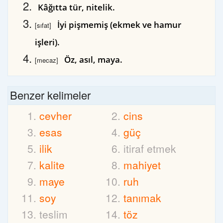
Kâğıtta tür, nitelik.
İyi pişmemiş (ekmek ve hamur
[sıfat]
işleri).
Öz, asıl, maya.
[mecaz]
Benzer kelimeler
cevher
cins
esas
güç
ilik
itiraf etmek
kalite
mahiyet
maye
ruh
soy
tanımak
teslim
töz