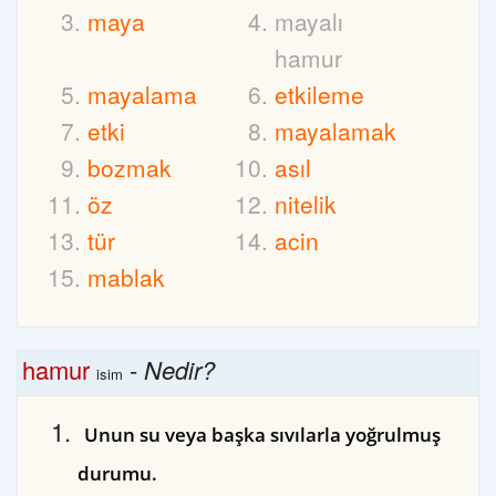
maya
mayalı
hamur
mayalama
etkileme
etki
mayalamak
bozmak
asıl
öz
nitelik
tür
acin
mablak
hamur
-
Nedir?
isim
Unun su veya başka sıvılarla yoğrulmuş
durumu.