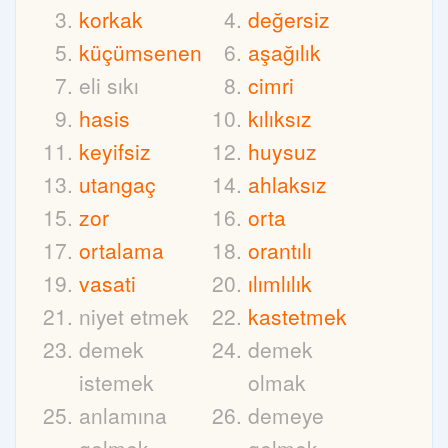
korkak
değersiz
küçümsenen
aşağılık
eli sıkı
cimri
hasis
kılıksız
keyifsiz
huysuz
utangaç
ahlaksız
zor
orta
ortalama
orantılı
vasati
ılımlılık
niyet etmek
kastetmek
demek
demek
istemek
olmak
anlamına
demeye