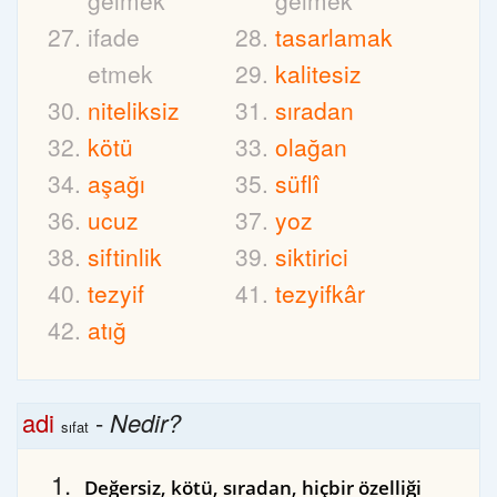
gelmek
gelmek
ifade
tasarlamak
etmek
kalitesiz
niteliksiz
sıradan
kötü
olağan
aşağı
süflî
ucuz
yoz
siftinlik
siktirici
tezyif
tezyifkâr
atığ
adi
-
Nedir?
sıfat
Değersiz, kötü, sıradan, hiçbir özelliği