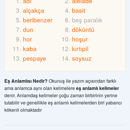
adî
alelâde
alçakça
basit
beribenzer
beş paralık
dun
döküntü
hor
hoşur
kaba
kırtıpil
pespaye
soysuz
Eş Anlamlısı Nedir?
Okunuş ile yazım açısından farklı
ama anlamca aynı olan kelimelere
eş anlamlı kelimeler
denir. Anlamdaş kelimeler çoğu zaman birbirinin yerine
tutabilir ve genellikle eş anlamlı kelimelerden biri yabancı
kökenli olmaktadır