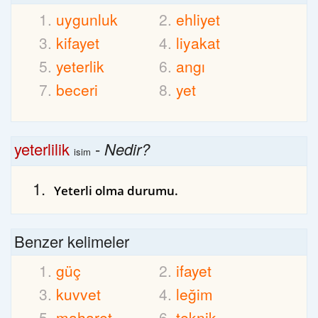
uygunluk
ehliyet
kifayet
liyakat
yeterlik
angı
beceri
yet
yeterlilik
-
Nedir?
isim
Yeterli olma durumu.
Benzer kelimeler
güç
ifayet
kuvvet
leğim
maharet
teknik