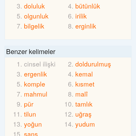
doluluk
bütünlük
olgunluk
irilik
bilgelik
erginlik
Benzer kelimeler
cinsel ilişki
doldurulmuş
ergenlik
kemal
komple
kısmet
mahmul
malî
pür
tamlık
tilun
uğraş
yoğun
yudum
şans