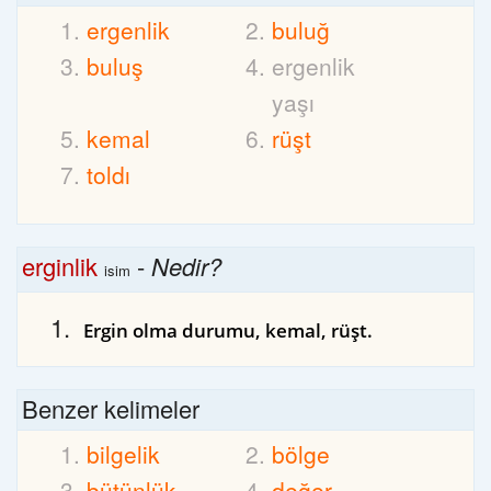
ergenlik
buluğ
buluş
ergenlik
yaşı
kemal
rüşt
toldı
erginlik
-
Nedir?
isim
Ergin olma durumu, kemal, rüşt.
Benzer kelimeler
bilgelik
bölge
bütünlük
değer