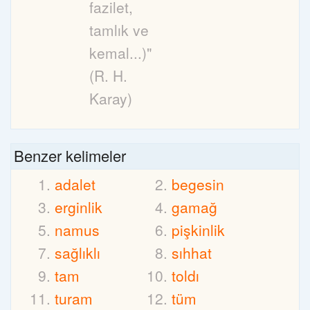
fazilet,
tamlık ve
kemal...)"
(R. H.
Karay)
Benzer kelimeler
adalet
begesin
erginlik
gamağ
namus
pişkinlik
sağlıklı
sıhhat
tam
toldı
turam
tüm