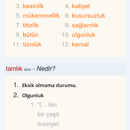
kesinlik
katiyet
mükemmellik
kusursuzluk
titizlik
sağlamlık
bütün
olgunluk
tümlük
kemal
tamlık
-
Nedir?
isim
Eksik olmama durumu.
Olgunluk
"(... bin
bir çeşit
meziyet,