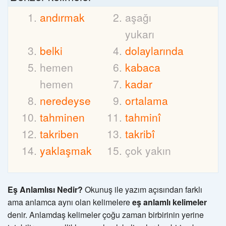
andırmak
aşağı
yukarı
belki
dolaylarında
hemen
kabaca
hemen
kadar
neredeyse
ortalama
tahminen
tahminî
takriben
takribî
yaklaşmak
çok yakın
Eş Anlamlısı Nedir?
Okunuş ile yazım açısından farklı
ama anlamca aynı olan kelimelere
eş anlamlı kelimeler
denir. Anlamdaş kelimeler çoğu zaman birbirinin yerine