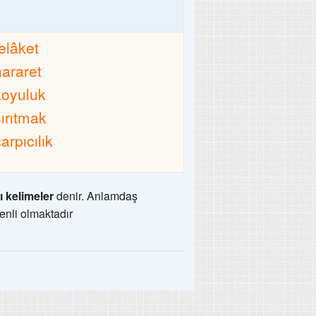
felâket
hararet
koyuluk
sırıtmak
arpıcılık
ı kelimeler
denir. Anlamdaş
enli olmaktadır