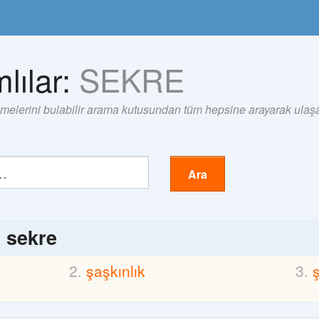
lılar:
SEKRE
imelerini bulabilir arama kutusundan tüm hepsine arayarak ulaşab
Ara
ı
sekre
şaşkınlık