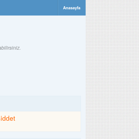
Anasayfa
ilirsiniz.
şiddet