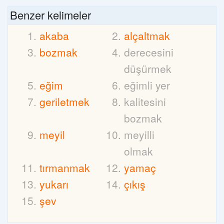
Benzer kelimeler
akaba
alçaltmak
bozmak
derecesini
düşürmek
eğim
eğimli yer
geriletmek
kalitesini
bozmak
meyil
meyilli
olmak
tırmanmak
yamaç
yukarı
çıkış
şev