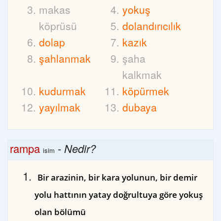
makas
yokuş
köprüsü
dolandırıcılık
dolap
kazık
şahlanmak
şaha
kalkmak
kudurmak
köpürmek
yayılmak
dubaya
rampa
-
Nedir?
isim
Bir arazinin, bir kara yolunun, bir demir
yolu hattının yatay doğrultuya göre yokuş
olan bölümü