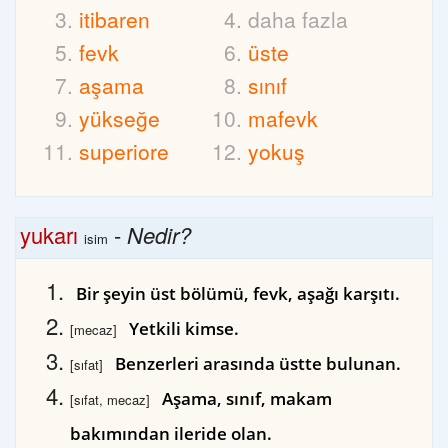
itibaren
daha fazla
fevk
üste
aşama
sınıf
yükseğe
mafevk
superiore
yokuş
yukarı
-
Nedir?
isim
Bir şeyin üst bölümü, fevk, aşağı karşıtı.
Yetkili kimse.
[mecaz]
Benzerleri arasında üstte bulunan.
[sıfat]
Aşama, sınıf, makam
[sıfat, mecaz]
bakımından ileride olan.