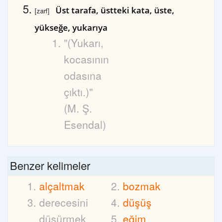
Üst tarafa, üstteki kata, üste,
[zarf]
yükseğe, yukarıya
"(Yukarı,
kocasının
odasına
çıktı.)"
(M. Ş.
Esendal)
Benzer kelimeler
alçaltmak
bozmak
derecesini
düşüş
düşürmek
eğim