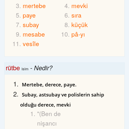
mertebe
mevki
paye
sıra
subay
küçük
mesabe
pâ-yı
vesîle
rütbe
-
Nedir?
isim
Mertebe, derece, paye.
Subay, astsubay ve polislerin sahip
olduğu derece, mevki
"(Ben de
nişancı