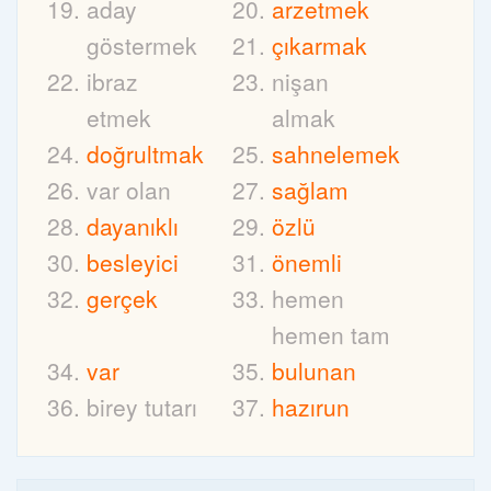
aday
arzetmek
göstermek
çıkarmak
ibraz
nişan
etmek
almak
doğrultmak
sahnelemek
var olan
sağlam
dayanıklı
özlü
besleyici
önemli
gerçek
hemen
hemen tam
var
bulunan
birey tutarı
hazırun