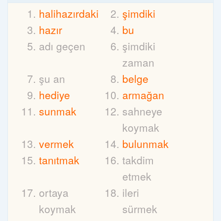
halihazırdaki
şimdiki
hazır
bu
adı geçen
şimdiki
zaman
şu an
belge
hediye
armağan
sunmak
sahneye
koymak
vermek
bulunmak
tanıtmak
takdim
etmek
ortaya
ileri
koymak
sürmek