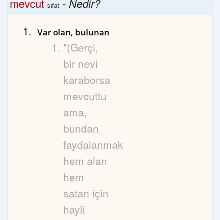
mevcut
-
Nedir?
sıfat
Var olan, bulunan
"(Gerçi,
bir nevi
karaborsa
mevcuttu
ama,
bundan
faydalanmak
hem alan
hem
satan için
hayli