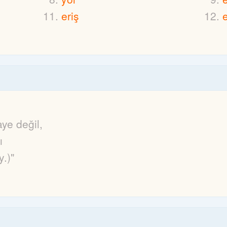
eriş
aye değil,
ı
y.)"