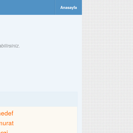
Anasayfa
ilirsiniz.
hedef
murat
ergi