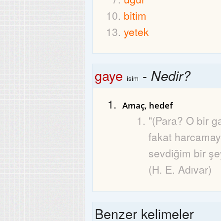
bitim
yetek
gaye
-
Nedir?
isim
Amaç, hedef
"(Para? O bir g
fakat harcamay
sevdiğim bir şe
(H. E. Adıvar)
Benzer kelimeler