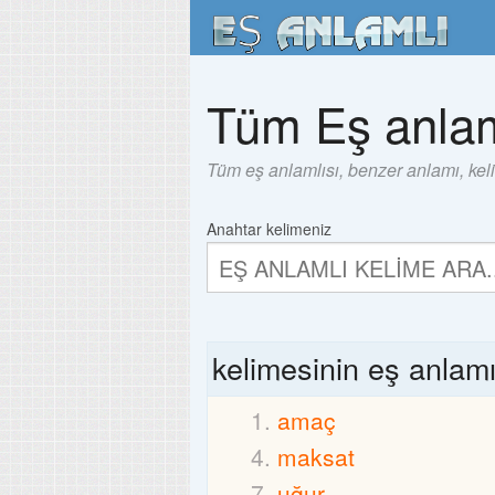
Tüm Eş anlam
Tüm eş anlamlısı, benzer anlamı, kel
Anahtar kelimeniz
kelimesinin eş anlam
amaç
maksat
uğur