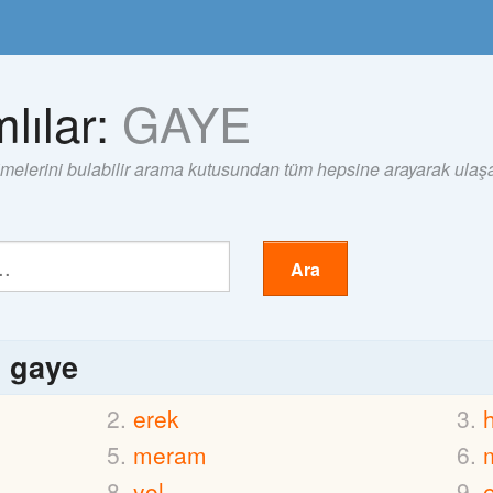
lılar:
GAYE
imelerini bulabilir arama kutusundan tüm hepsine arayarak ulaşab
Ara
ı
gaye
erek
meram
yol