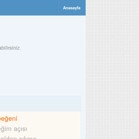
Anasayfa
ilirsiniz.
beğeni
eğim açısı
yoldan çıkma