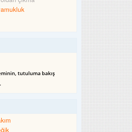
yamukluk
leminin, tutuluma bakış
.
akım
eğik