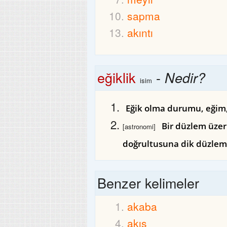
sapma
akıntı
eğiklik
-
Nedir?
isim
Eğik olma durumu, eğim
Bir düzlem üzer
[astronomi]
doğrultusuna dik düzleme 
Benzer kelimeler
akaba
akış