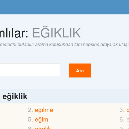
lılar:
EĞIKLIK
imelerini bulabilir arama kutusundan tüm hepsine arayarak ulaşab
Ara
ı
eğiklik
eğilme
eğim
eğrilik