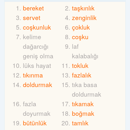
bereket
taşkınlık
servet
zenginlik
coşkunluk
çokluk
kelime
coşku
dağarcığı
laf
geniş olma
kalabalığı
lüks hayat
tokluk
tıkınma
fazlalık
doldurmak
tıka basa
doldurmak
fazla
tıkamak
doyurmak
boğmak
bütünlük
tamlık