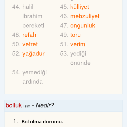
halil
külliyet
ibrahim
mebzuliyet
bereketi
ongunluk
refah
toru
vefret
verim
yağadur
yediği
önünde
yemediği
ardında
bolluk
-
Nedir?
isim
Bol olma durumu.