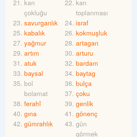
kan
kan
çokluğu
toplanması
savurganlık
israf
kabalık
kokmuşluk
yağmur
artagan
artım
arturu
atuk
bardam
baysal
baytag
bol
bulça
bolamat
çoku
ferahî
genlik
gına
gönenç
gümrahlık
gün
görmek