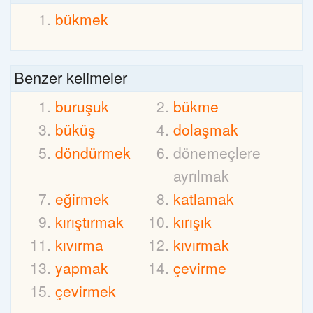
bükmek
Benzer kelimeler
buruşuk
bükme
büküş
dolaşmak
döndürmek
dönemeçlere
ayrılmak
eğirmek
katlamak
kırıştırmak
kırışık
kıvırma
kıvırmak
yapmak
çevirme
çevirmek