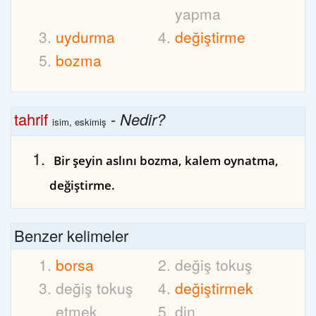
yapma
uydurma
değiştirme
bozma
tahrif
-
Nedir?
isim, eskimiş
Bir şeyin aslını bozma, kalem oynatma,
değiştirme.
Benzer kelimeler
borsa
değiş tokuş
değiş tokuş
değiştirmek
etmek
din