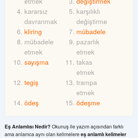
etmek
değiştirmek
kararsız
karşılıklı
davranmak
değiştirme
kliring
mübadele
mübadele
pazarlık
etmek
etmek
sayışma
takas
etmek
tegiş
trampa
etmek
ödeş
ödeşme
Eş Anlamlısı Nedir?
Okunuş ile yazım açısından farklı
ama anlamca aynı olan kelimelere
eş anlamlı kelimeler