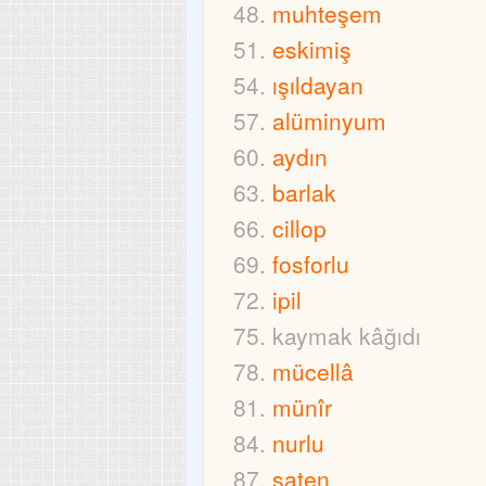
muhteşem
eskimiş
ışıldayan
alüminyum
aydın
barlak
cillop
fosforlu
ipil
kaymak kâğıdı
mücellâ
münîr
nurlu
saten