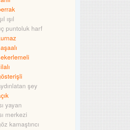
berrak
şıl ışıl
üç puntoluk harf
kurnaz
şaşaalı
şekerlemeli
ilalı
österişli
aydınlatan şey
açık
ısı yayan
ısı merkezi
göz kamaştırıcı