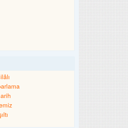
ilâlı
parlama
sarih
temiz
şıltı