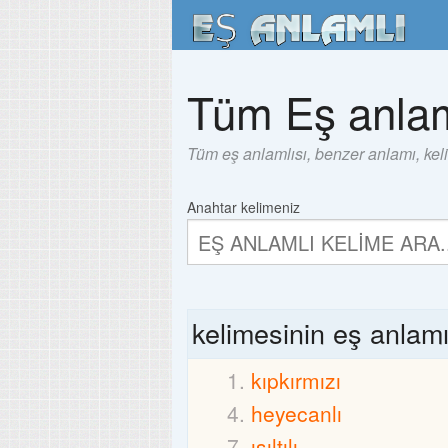
Tüm Eş anlam
Tüm eş anlamlısı, benzer anlamı, kel
Anahtar kelimeniz
kelimesinin eş anlam
kıpkırmızı
heyecanlı
ışıltılı