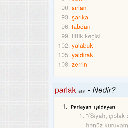
sırlan
şarıka
tabdan
tiftik keçisi
yalabuk
yaldırak
zerrin
parlak
-
Nedir?
sıfat
Parlayan, ışıldayan
"(Siyah, çıplak 
henüz kuruyam