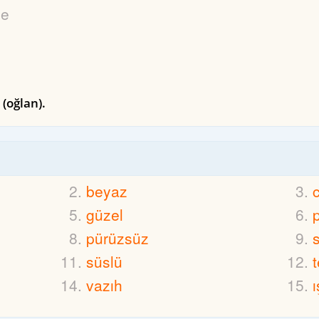
le
 (oğlan).
beyaz
c
güzel
pürüzsüz
süslü
vazıh
ı