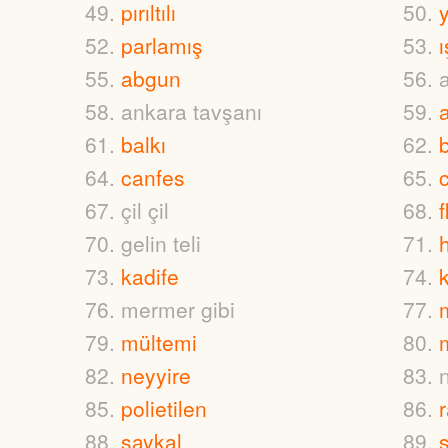
pırıltılı
parlamış
ı
abgun
ankara tavşanı
balkı
canfes
c
çil çil
f
gelin teli
kadife
mermer gibi
mültemi
neyyire
polietilen
saykal
s