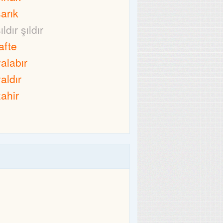
şarık
ıldır şıldır
afte
yalabır
yaldır
zahir