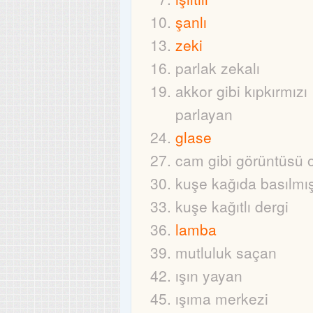
şanlı
zeki
parlak zekalı
akkor gibi kıpkırmızı
parlayan
glase
cam gibi görüntüsü 
kuşe kağıda basılmı
kuşe kağıtlı dergi
lamba
mutluluk saçan
ışın yayan
ışıma merkezi