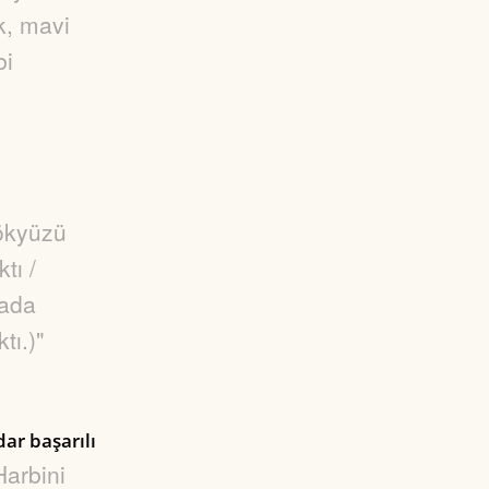
k, mavi
bi
ökyüzü
tı /
vada
tı.)"
)
ar başarılı
Harbini