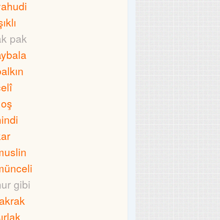
yahudi
şıklı
ak pak
aybala
balkın
elî
loş
hindi
kar
muslin
münceli
nur gibi
rakrak
ırlak