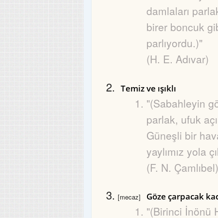
damlaları parla
birer boncuk gi
parlıyordu.)"
(H. E. Adıvar)
Temiz ve ışıklı
"(Sabahleyin g
parlak, ufuk açık
Güneşli bir ha
yaylımız yola çık
(F. N. Çamlıbel
Göze çarpacak kad
[mecaz]
"(Birinci İnönü 