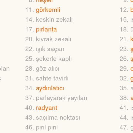
görkemli
keskin zekalı
ı
pırlanta
kıvrak zekalı
ışık saçan
şekerle kaplı
olan
göz alıcı
c
ş
sahte tavırlı
g
aydınlatıcı
parlayarak yayılan
radyant
saçılma noktası
pırıl pırıl