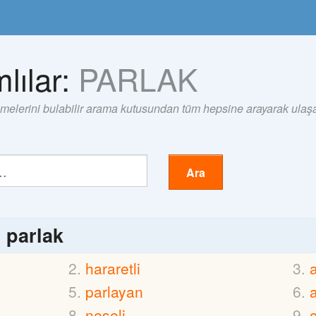
lılar:
PARLAK
imelerini bulabilir arama kutusundan tüm hepsine arayarak ulaşab
Ara
ı
parlak
hararetli
a
parlayan
neşeli