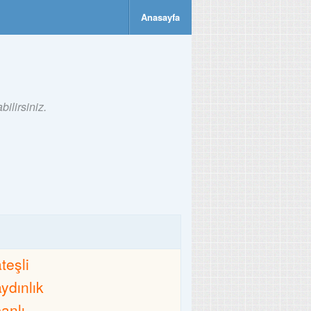
Anasayfa
ilirsiniz.
teşli
aydınlık
canlı