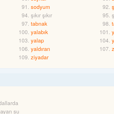
sodyum
şıkır şıkır
ş
tabnak
t
yalabık
yalap
yaldıran
ziyadar
dallarda
ayan su