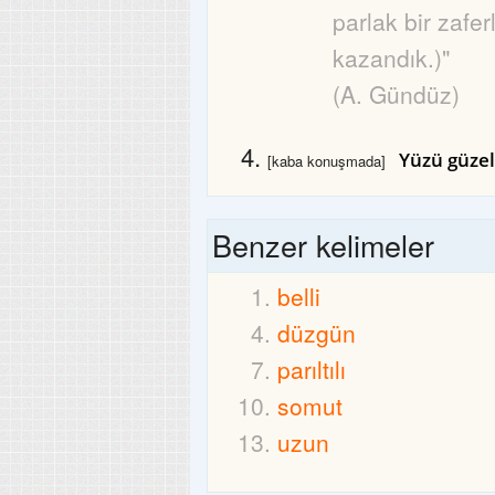
parlak bir zafer
kazandık.)"
(A. Gündüz)
Yüzü güzel
[kaba konuşmada]
Benzer kelimeler
belli
düzgün
parıltılı
somut
uzun