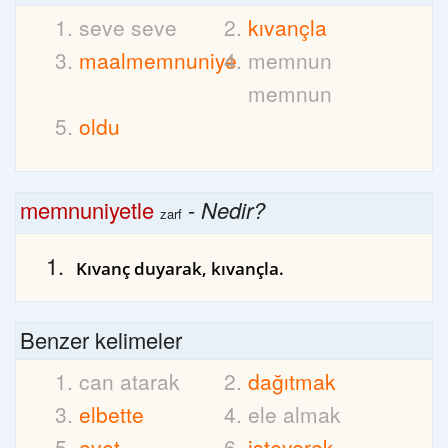
seve seve
kıvançla
maalmemnuniye
memnun
memnun
oldu
memnuniyetle
-
Nedir?
zarf
Kıvanç duyarak, kıvançla.
Benzer kelimeler
can atarak
dağıtmak
elbette
ele almak
evet
isteyerek