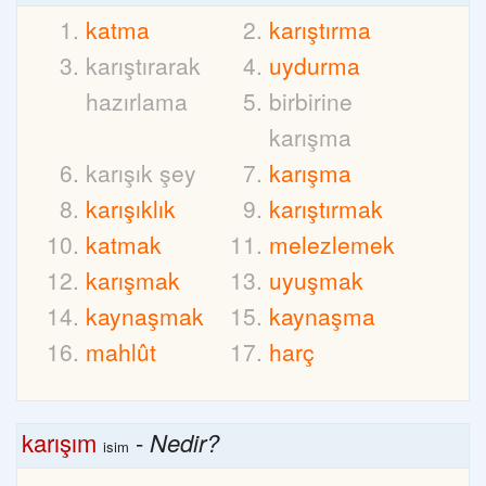
katma
karıştırma
karıştırarak
uydurma
hazırlama
birbirine
karışma
karışık şey
karışma
karışıklık
karıştırmak
katmak
melezlemek
karışmak
uyuşmak
kaynaşmak
kaynaşma
mahlût
harç
karışım
-
Nedir?
isim