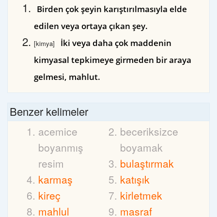
Birden çok şeyin karıştırılmasıyla elde
edilen veya ortaya çıkan şey.
İki veya daha çok maddenin
[kimya]
kimyasal tepkimeye girmeden bir araya
gelmesi, mahlut.
Benzer kelimeler
acemice
beceriksizce
boyanmış
boyamak
resim
bulaştırmak
karmaş
katışık
kireç
kirletmek
mahlul
masraf