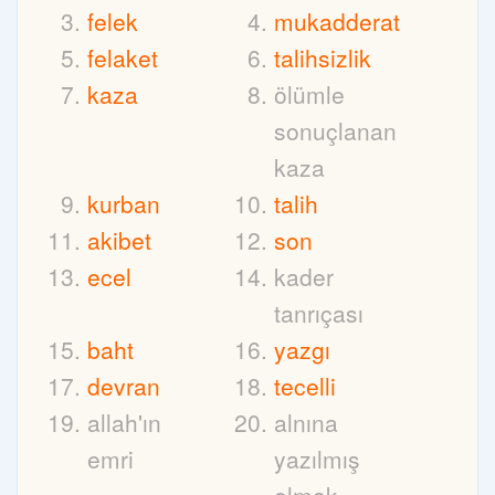
felek
mukadderat
felaket
talihsizlik
kaza
ölümle
sonuçlanan
kaza
kurban
talih
akibet
son
ecel
kader
tanrıçası
baht
yazgı
devran
tecelli
allah'ın
alnına
emri
yazılmış