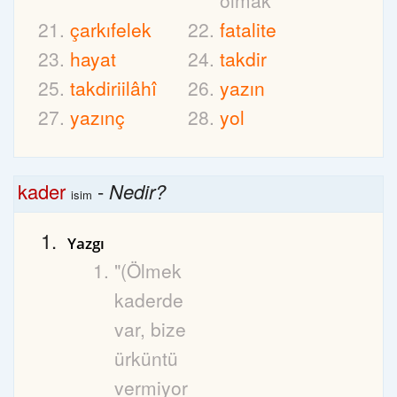
olmak
çarkıfelek
fatalite
hayat
takdir
takdiriilâhî
yazın
yazınç
yol
kader
-
Nedir?
isim
Yazgı
"(Ölmek
kaderde
var, bize
ürküntü
vermiyor