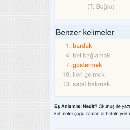
(T. Buğra)
Benzer kelimeler
bardak
bel bağlamak
göstermek
ileri gelmek
sabit bakmak
Eş Anlamlısı Nedir?
Okunuş ile yazı
kelimeler çoğu zaman birbirinin yerin