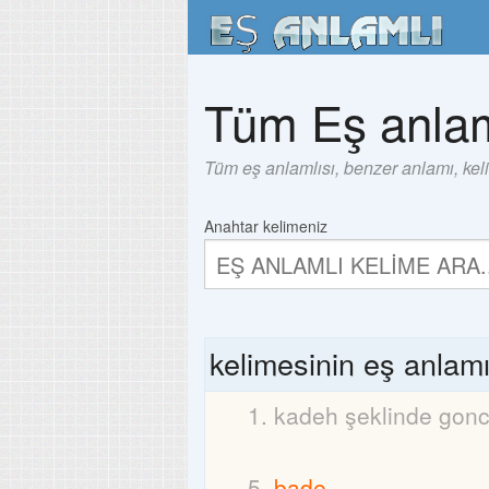
Tüm Eş anlam
Tüm eş anlamlısı, benzer anlamı, kel
Anahtar kelimeniz
kelimesinin eş anlam
kadeh şeklinde gon
bade