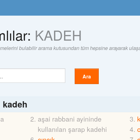
lılar:
KADEH
imelerini bulabilir arama kutusundan tüm hepsine arayarak ulaşab
Ara
ı
kadeh
ca
aşai rabbani ayininde
kullanılan şarap kadehi
cıncık