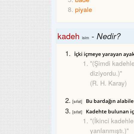
piyale
kadeh
-
Nedir?
isim
İçki içmeye yarayan aya
"(Şimdi kadehl
diziyordu.)"
(R. H. Karay)
Bu bardağın alabile
[sıfat]
Kadehte bulunan iç
[sıfat]
"(İkinci kadehle
yarılanmıştı.)"