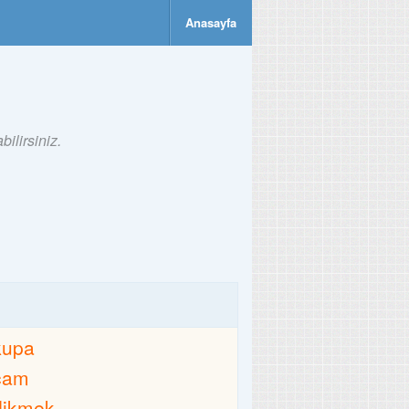
Anasayfa
ilirsiniz.
kupa
cam
dikmek