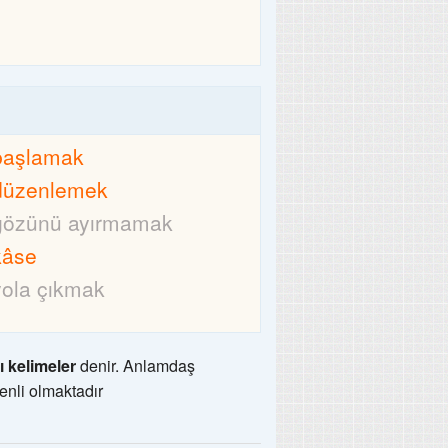
başlamak
düzenlemek
gözünü ayırmamak
kâse
yola çıkmak
ı kelimeler
denir. Anlamdaş
enli olmaktadır