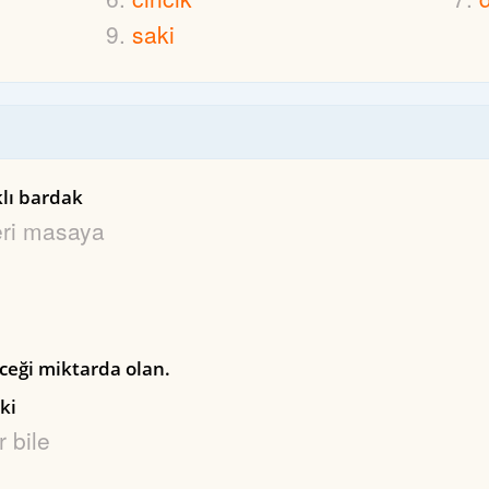
saki
klı bardak
eri masaya
ceği miktarda olan.
ki
r bile