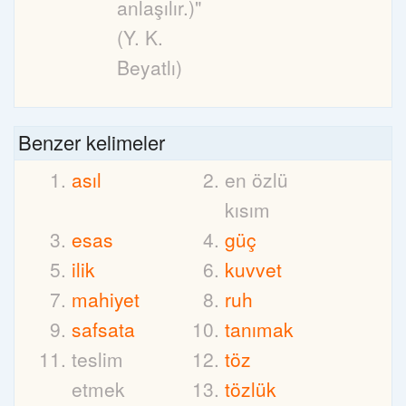
anlaşılır.)"
(Y. K.
Beyatlı)
Benzer kelimeler
asıl
en özlü
kısım
esas
güç
ilik
kuvvet
mahiyet
ruh
safsata
tanımak
teslim
töz
etmek
tözlük