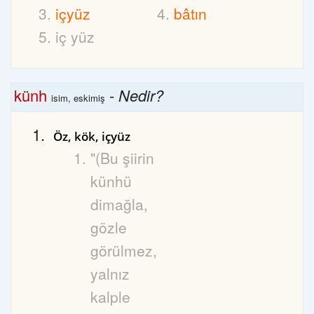
içyüz
bâtın
iç yüz
künh
-
Nedir?
isim, eskimiş
Öz, kök, içyüz
"(Bu şiirin
künhü
dimağla,
gözle
görülmez,
yalnız
kalple