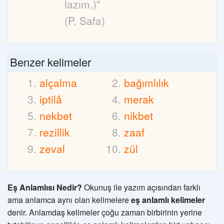
lazım.)"
(P. Safa)
Benzer kelimeler
alçalma
bağımlılık
iptilâ
merak
nekbet
nikbet
rezillik
zaaf
zeval
zül
Eş Anlamlısı Nedir?
Okunuş ile yazım açısından farklı
ama anlamca aynı olan kelimelere
eş anlamlı kelimeler
denir. Anlamdaş kelimeler çoğu zaman birbirinin yerine