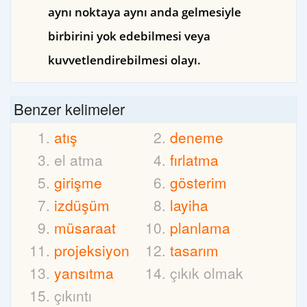
aynı noktaya aynı anda gelmesiyle
birbirini yok edebilmesi veya
kuvvetlendirebilmesi olayı.
Benzer kelimeler
atış
deneme
el atma
fırlatma
girişme
gösterim
izdüşüm
layiha
müsaraat
planlama
projeksiyon
tasarım
yansıtma
çıkık olmak
çıkıntı