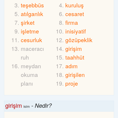
teşebbüs
kuruluş
atılganlık
cesaret
şirket
firma
işletme
inisiyatif
cesurluk
gözüpeklik
maceracı
girişim
ruh
taahhüt
meydan
adım
okuma
girişilen
planı
proje
girişim
-
Nedir?
isim