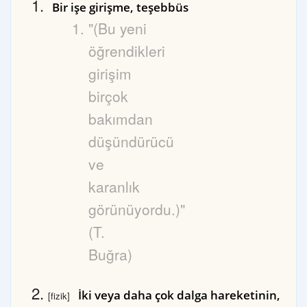
Bir işe girişme, teşebbüs
"(Bu yeni
öğrendikleri
girişim
birçok
bakımdan
düşündürücü
ve
karanlık
görünüyordu.)"
(T.
Buğra)
İki veya daha çok dalga hareketinin,
[fizik]