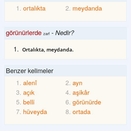
ortalıkta
meydanda
görünürlerde
-
Nedir?
zarf
Ortalıkta, meydanda.
Benzer kelimeler
alenî
ayn
açık
aşikâr
belli
görünürde
hüveyda
ortada