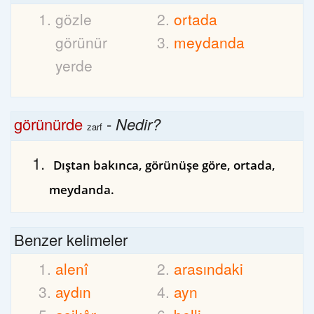
gözle
ortada
görünür
meydanda
yerde
görünürde
-
Nedir?
zarf
Dıştan bakınca, görünüşe göre, ortada,
meydanda.
Benzer kelimeler
alenî
arasındaki
aydın
ayn