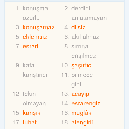
konuşma
derdini
özürlü
anlatamayan
konuşamaz
dilsiz
eklemsiz
akıl almaz
esrarlı
sırrına
erişilmez
kafa
şaşırtıcı
karıştırıcı
bilmece
gibi
tekin
acayip
olmayan
esrarengiz
karışık
muğlâk
tuhaf
alengirli