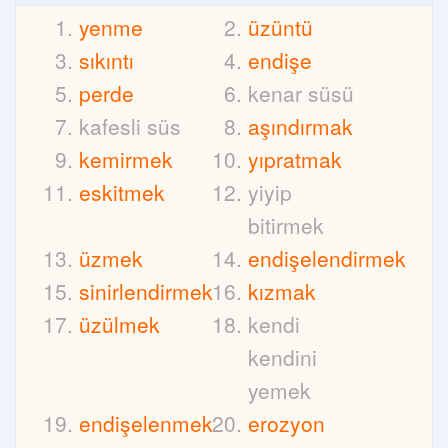
yenme
üzüntü
sıkıntı
endişe
perde
kenar süsü
kafesli süs
aşındırmak
kemirmek
yıpratmak
eskitmek
yiyip
bitirmek
üzmek
endişelendirmek
sinirlendirmek
kızmak
üzülmek
kendi
kendini
yemek
endişelenmek
erozyon