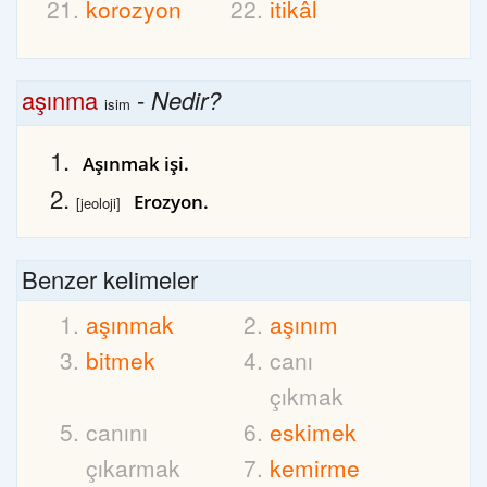
korozyon
itikâl
aşınma
-
Nedir?
isim
Aşınmak işi.
Erozyon.
[jeoloji]
Benzer kelimeler
aşınmak
aşınım
bitmek
canı
çıkmak
canını
eskimek
çıkarmak
kemirme