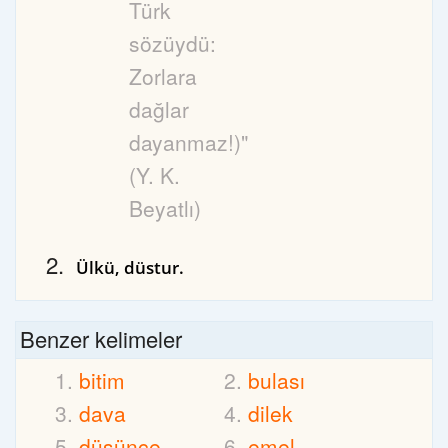
Türk
sözüydü:
Zorlara
dağlar
dayanmaz!)"
(Y. K.
Beyatlı)
Ülkü, düstur.
Benzer kelimeler
bitim
bulası
dava
dilek
düşünce
emel